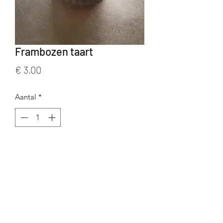
Frambozen taart
Prijs
€ 3,00
Aantal
*
In winkelwagen
0479181203