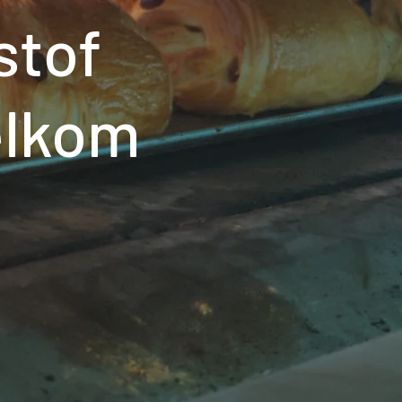
stof
elkom