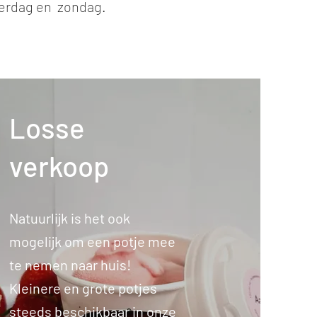
aterdag en zondag.
Losse
verkoop
Natuurlijk is het ook
mogelijk om een potje mee
te nemen naar huis!
Kleinere en grote potjes
steeds beschikbaar in onze