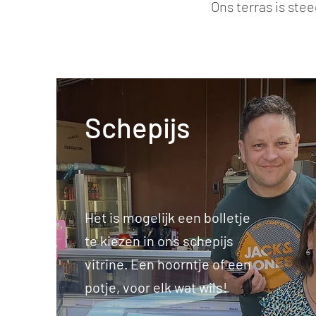
Ons terras is ste
Schepijs
Het is mogelijk een bolletje
te kiezen in ons schepijs
vitrine. Een hoorntje of een
potje, voor elk wat wils!