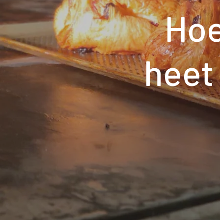
Hoe
heet