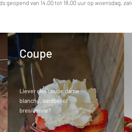
eds geopend van 14.00 tot 18.00 uur op woensdag, z
Coupe
Liever een coupe dame
blanche, aardbei of
bresilienne?